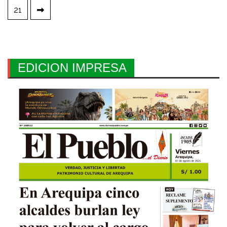
de
21
entradas
EDICION IMPRESA