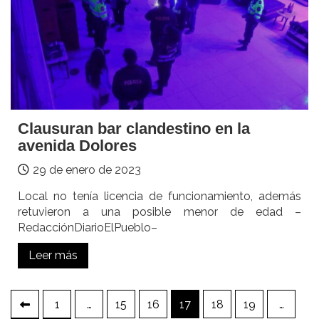
Clausuran bar clandestino en la
avenida Dolores
29 de enero de 2023
Local no tenía licencia de funcionamiento, además
retuvieron a una posible menor de edad –
RedacciónDiarioElPueblo–
Leer más
Paginación
1
…
15
16
17
18
19
…