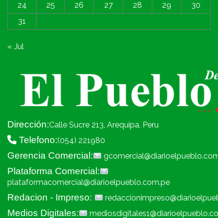
24
25
26
27
28
29
30
31
« Jul
Dirección:
Calle Sucre 213, Arequipa, Peru
Telefono:
(054) 221980
Gerencia Comercial:
gcomercial@diarioelpueblo.co
Plataforma Comercial:
plataformacomercial@diarioelpueblo.com.pe
Redacion - Impreso:
redaccionimpreso@diarioelpue
Medios Digitales:
mediosdigitales1@diarioelpueblo.c