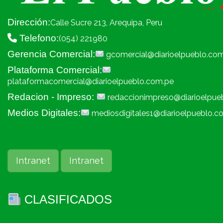
Dirección:
Calle Sucre 213, Arequipa, Peru
Telefono:
(054) 221980
Gerencia Comercial:
gcomercial@diarioelpueblo.co
Plataforma Comercial:
plataformacomercial@diarioelpueblo.com.pe
Redacion - Impreso:
redaccionimpreso@diarioelpue
Medios Digitales:
mediosdigitales1@diarioelpueblo.c
Intranet
Intranet
CLASIFICADOS