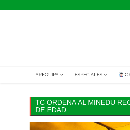
Skip
to
content
AREQUIPA
ESPECIALES
OP
TC ORDENA AL MINEDU R
DE EDAD