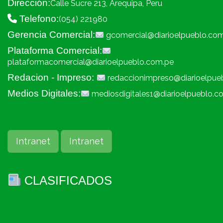
Dirección:
Calle Sucre 213, Arequipa, Peru
Telefono:
(054) 221980
Gerencia Comercial:
gcomercial@diarioelpueblo.co
Plataforma Comercial:
plataformacomercial@diarioelpueblo.com.pe
Redacion - Impreso:
redaccionimpreso@diarioelpue
Medios Digitales:
mediosdigitales1@diarioelpueblo.c
Intranet
Intranet
CLASIFICADOS