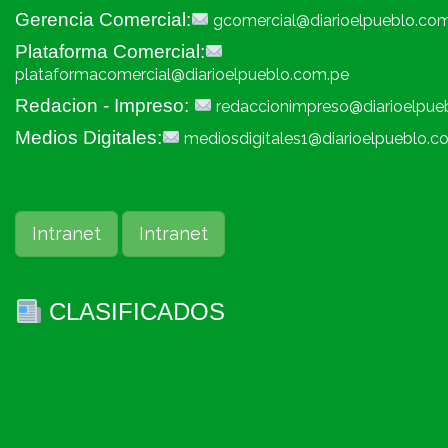
Gerencia Comercial:
gcomercial@diarioelpueblo.co
Plataforma Comercial:
plataformacomercial@diarioelpueblo.com.pe
Redacion - Impreso:
redaccionimpreso@diarioelpue
Medios Digitales:
mediosdigitales1@diarioelpueblo.c
Intranet
Intranet
CLASIFICADOS