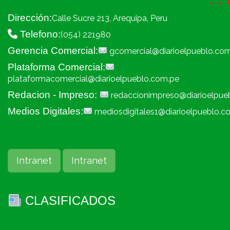
Dirección:
Calle Sucre 213, Arequipa, Peru
Telefono:
(054) 221980
Gerencia Comercial:
gcomercial@diarioelpueblo.co
Plataforma Comercial:
plataformacomercial@diarioelpueblo.com.pe
Redacion - Impreso:
redaccionimpreso@diarioelpue
Medios Digitales:
mediosdigitales1@diarioelpueblo.c
Intranet
Intranet
CLASIFICADOS