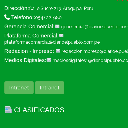
Dirección:
Calle Sucre 213, Arequipa, Peru
Telefono:
(054) 221980
Gerencia Comercial:
gcomercial@diarioelpueblo.co
Plataforma Comercial:
plataformacomercial@diarioelpueblo.com.pe
Redacion - Impreso:
redaccionimpreso@diarioelpue
Medios Digitales:
mediosdigitales1@diarioelpueblo.c
Intranet
Intranet
CLASIFICADOS