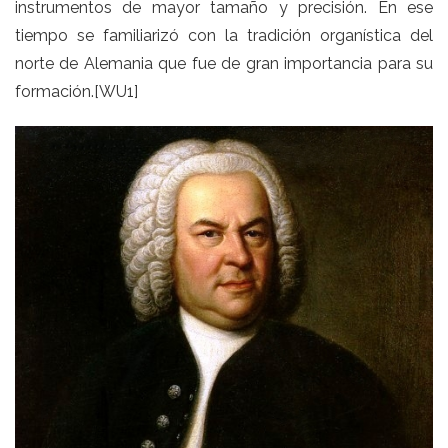
instrumentos de mayor tamaño y precisión. En ese
tiempo se familiarizó con la tradición organística del
norte de Alemania que fue de gran
importancia para su
formación.
[WU1]