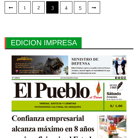
Paginación
1
2
3
4
5
de
entradas
EDICION IMPRESA