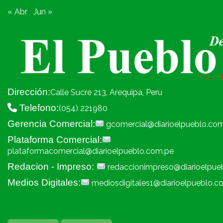
« Abr
Jun »
Dirección:
Calle Sucre 213, Arequipa, Peru
Telefono:
(054) 221980
Gerencia Comercial:
gcomercial@diarioelpueblo.co
Plataforma Comercial:
plataformacomercial@diarioelpueblo.com.pe
Redacion - Impreso:
redaccionimpreso@diarioelpue
Medios Digitales:
mediosdigitales1@diarioelpueblo.c