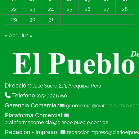
22
23
24
25
26
27
28
29
30
31
« Abr
Jun »
Dirección:
Calle Sucre 213, Arequipa, Peru
Telefono:
(054) 221980
Gerencia Comercial:
gcomercial@diarioelpueblo.co
Plataforma Comercial:
plataformacomercial@diarioelpueblo.com.pe
Redacion - Impreso:
redaccionimpreso@diarioelpue