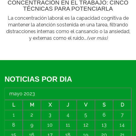
CONCENTRACIÓN EN EL TRABAJO: CINCO
TÉCNICAS PARA POTENCIARLA
La concentración laboral es la capacidad cognitiva de
mantener la atención sostenida en una tarea, filtrando
distracciones internas como el cansancio o la ansiedad,
y externas como el ruido...
(ver más)
NOTICIAS POR DIA
mayo 2023
L
M
X
J
V
S
D
1
2
3
4
5
6
7
8
9
10
11
12
13
14
15
16
17
18
19
20
21