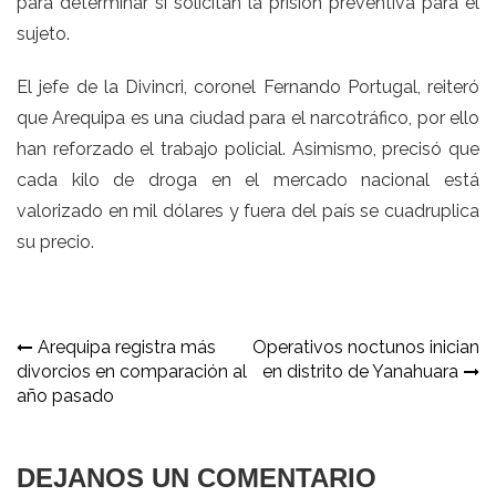
para determinar si solicitan la prisión preventiva para el
sujeto.
El jefe de la Divincri, coronel Fernando Portugal, reiteró
que Arequipa es una ciudad para el narcotráfico, por ello
han reforzado el trabajo policial. Asimismo, precisó que
cada kilo de droga en el mercado nacional está
valorizado en mil dólares y fuera del país se cuadruplica
su precio.
Navegación
Arequipa registra más
Operativos noctunos inician
divorcios en comparación al
en distrito de Yanahuara
de
año pasado
entradas
DEJANOS UN COMENTARIO