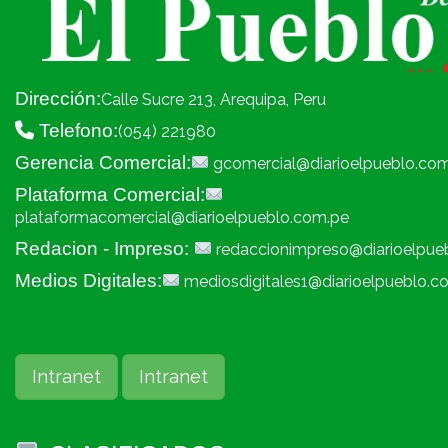
Dirección:
Calle Sucre 213, Arequipa, Peru
Telefono:
(054) 221980
Gerencia Comercial:
gcomercial@diarioelpueblo.co
Plataforma Comercial:
plataformacomercial@diarioelpueblo.com.pe
Redacion - Impreso:
redaccionimpreso@diarioelpue
Medios Digitales:
mediosdigitales1@diarioelpueblo.c
Intranet
Intranet