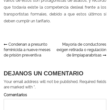
varios de estos son protagonistas de asaltos, y recordó
que todavía existe la competencia desleal frente a los
transportistas formales, debido a que estos últimos sí
deben cumplir un tarifario.
Navegación
Condenan a presunto
Mayoría de conductores
feminicida a nueve meses
exigen retirada o regulación
de
de prisión preventiva
de limpiaparabrisas
entradas
DEJANOS UN COMENTARIO
Your email address will not be published. Required fields
are marked with *.
Comentarios