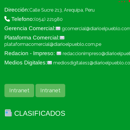
Dirección:
Calle Sucre 213, Arequipa, Peru
Telefono:
(054) 221980
Gerencia Comercial:
gcomercial@diarioelpueblo.co
Plataforma Comercial:
plataformacomercial@diarioelpueblo.com.pe
Redacion - Impreso:
redaccionimpreso@diarioelpue
Medios Digitales:
mediosdigitales1@diarioelpueblo.c
Intranet
Intranet
CLASIFICADOS