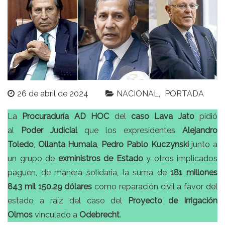
26 de abril de 2024
NACIONAL
PORTADA
La
Procuraduría AD HOC
del
caso Lava Jato
pidió
al
Poder Judicial
que los expresidentes
Alejandro
Toledo
,
Ollanta Humala
,
Pedro Pablo Kuczynski
junto a
un grupo de
exministros de Estado
y otros implicados
paguen, de manera solidaria, la suma de
181 millones
843 mil 150.29 dólares
como reparación civil a favor del
estado a raíz del caso del
Proyecto de Irrigación
Olmos
vinculado a
Odebrecht
.