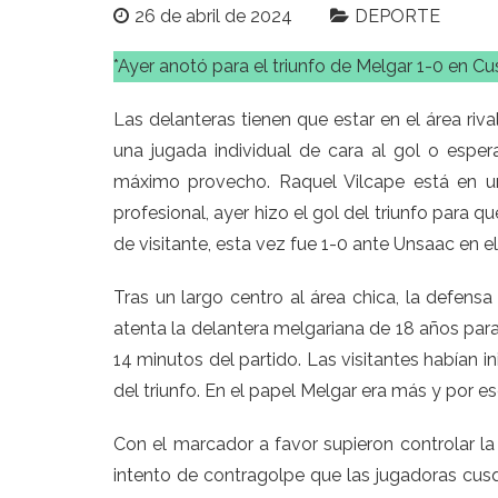
26 de abril de 2024
DEPORTE
*Ayer anotó para el triunfo de Melgar 1-0 en C
Las delanteras tienen que estar en el área riv
una jugada individual de cara al gol o espera
máximo provecho. Raquel Vilcape está en u
profesional, ayer hizo el gol del triunfo para 
de visitante, esta vez fue 1-0 ante Unsaac en e
Tras un largo centro al área chica, la defensa
atenta la delantera melgariana de 18 años para 
14 minutos del partido. Las visitantes habían i
del triunfo. En el papel Melgar era más y por eso
Con el marcador a favor supieron controlar 
intento de contragolpe que las jugadoras cus