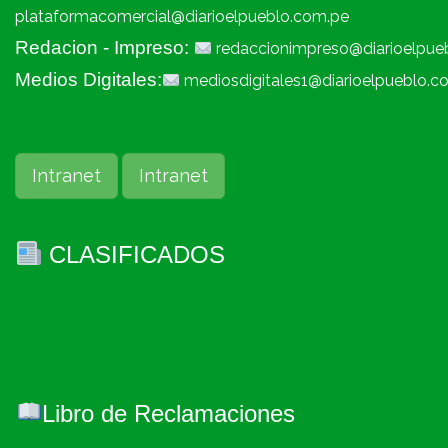
plataformacomercial@diarioelpueblo.com.pe
Redacion - Impreso:
redaccionimpreso@diarioelpue
Medios Digitales:
mediosdigitales1@diarioelpueblo.c
Intranet
Intranet
CLASIFICADOS
Libro de Reclamaciones