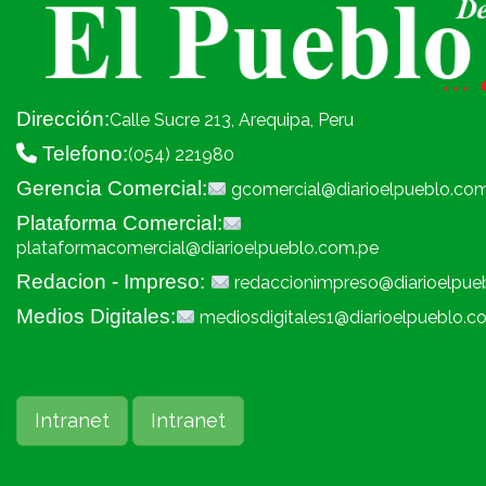
Dirección:
Calle Sucre 213, Arequipa, Peru
Telefono:
(054) 221980
Gerencia Comercial:
gcomercial@diarioelpueblo.co
Plataforma Comercial:
plataformacomercial@diarioelpueblo.com.pe
Redacion - Impreso:
redaccionimpreso@diarioelpue
Medios Digitales:
mediosdigitales1@diarioelpueblo.c
Intranet
Intranet