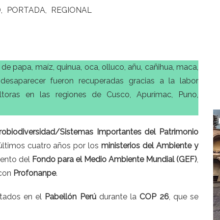
D
PORTADA
REGIONAL
de papa, maíz, quinua, oca, olluco, añu, cañihua, maca,
desaparecer fueron recuperadas gracias a la labor
ultoras en las regiones de Cusco, Apurímac, Puno,
obiodiversidad/Sistemas Importantes del Patrimonio
 últimos cuatro años por los
ministerios del Ambiente y
iento del
Fondo para el Medio Ambiente Mundial (GEF)
,
 con
Profonanpe
.
ntados en el
Pabellón Perú
durante la
COP 26
, que se