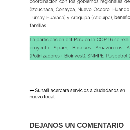
coordinación con los gobiernos regionales de
(Izcuchaca, Conayca, Nuevo Occoro, Huando 
Tumay Huaraca) y Arequipa (Atiquipa),
benefi
familias
.
La participación del Perú en la COP 16 se real
proyecto Sipam, Bosques Amazónicos 
(Polinizadores + Bioinvest), SNMPE, Pluspetrol 
Navegación
Sunafil acercará servicios a ciudadanos en
nuevo local
de
entradas
DEJANOS UN COMENTARIO