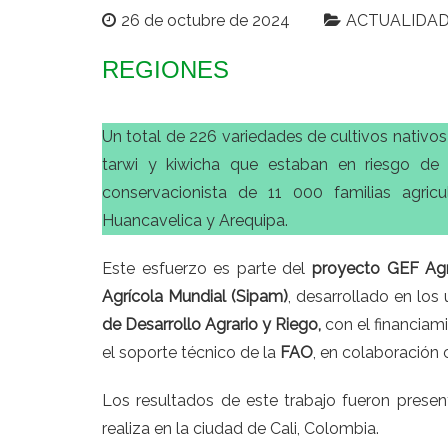
26 de octubre de 2024
ACTUALIDA
REGIONES
Un total de 226 variedades de cultivos nativos 
tarwi y kiwicha que estaban en riesgo de 
conservacionista de 11 000 familias agric
Huancavelica y Arequipa.
Este esfuerzo es parte del
proyecto GEF Agr
Agrícola Mundial (Sipam)
, desarrollado en los
de Desarrollo Agrario y Riego,
con el financiam
el soporte técnico de la
FAO
, en colaboración
Los resultados de este trabajo fueron prese
realiza en la ciudad de Cali, Colombia.