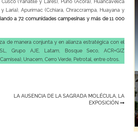
 Cusco (Yanatile y Lares), Puno (Ácora), Huancavelica
y Laria), Apurímac (Cchiara, Chraccrampa, Huayana y
ciando a 72 comunidades campesinas y más de 11 000
iza de manera conjunta y en alianza estratégica con el
ASL, Grupo AJE, Latam, Bosque Seco, ACR+GIZ
(Camisea), Unacem, Cerro Verde, Petrotal, entre otros.
LA AUSENCIA DE LA SAGRADA MOLÉCULA, LA
EXPOSICIÓN