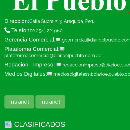
Dirección:
Calle Sucre 213, Arequipa, Peru
Telefono:
(054) 221980
Gerencia Comercial:
gcomercial@diarioelpueblo.co
Plataforma Comercial:
plataformacomercial@diarioelpueblo.com.pe
Redacion - Impreso:
redaccionimpreso@diarioelpue
Medios Digitales:
mediosdigitales1@diarioelpueblo.c
Intranet
Intranet
CLASIFICADOS