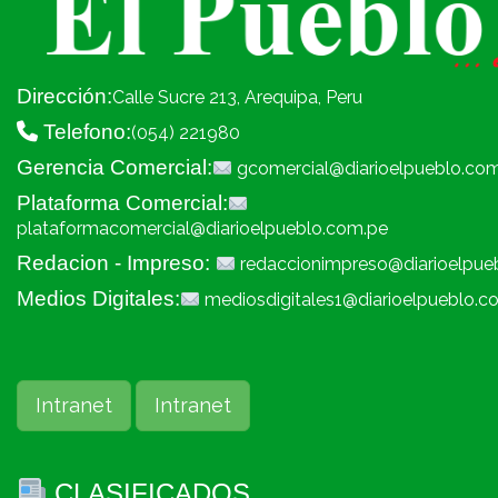
Dirección:
Calle Sucre 213, Arequipa, Peru
Telefono:
(054) 221980
Gerencia Comercial:
gcomercial@diarioelpueblo.co
Plataforma Comercial:
plataformacomercial@diarioelpueblo.com.pe
Redacion - Impreso:
redaccionimpreso@diarioelpue
Medios Digitales:
mediosdigitales1@diarioelpueblo.c
Intranet
Intranet
CLASIFICADOS