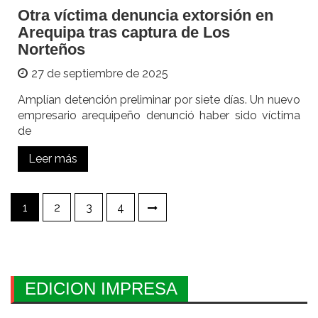
Otra víctima denuncia extorsión en
Arequipa tras captura de Los
Norteños
27 de septiembre de 2025
Amplían detención preliminar por siete días. Un nuevo
empresario arequipeño denunció haber sido víctima
de
Leer más
Paginación
1
2
3
4
de
entradas
EDICION IMPRESA