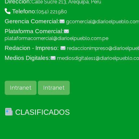
Dirección:
Calle Sucre 213, Arequipa, Peru
Telefono:
(054) 221980
Gerencia Comercial:
gcomercial@diarioelpueblo.co
Plataforma Comercial:
plataformacomercial@diarioelpueblo.com.pe
Redacion - Impreso:
redaccionimpreso@diarioelpue
Medios Digitales:
mediosdigitales1@diarioelpueblo.c
Intranet
Intranet
CLASIFICADOS