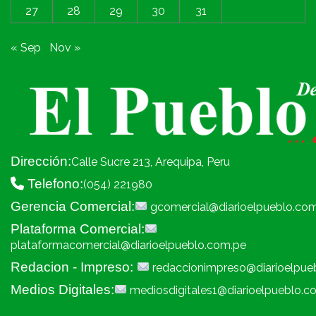
27
28
29
30
31
« Sep
Nov »
Dirección:
Calle Sucre 213, Arequipa, Peru
Telefono:
(054) 221980
Gerencia Comercial:
gcomercial@diarioelpueblo.co
Plataforma Comercial:
plataformacomercial@diarioelpueblo.com.pe
Redacion - Impreso:
redaccionimpreso@diarioelpue
Medios Digitales:
mediosdigitales1@diarioelpueblo.c