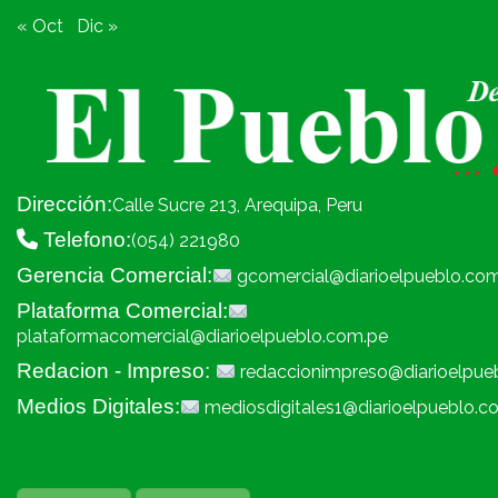
« Oct
Dic »
Dirección:
Calle Sucre 213, Arequipa, Peru
Telefono:
(054) 221980
Gerencia Comercial:
gcomercial@diarioelpueblo.co
Plataforma Comercial:
plataformacomercial@diarioelpueblo.com.pe
Redacion - Impreso:
redaccionimpreso@diarioelpue
Medios Digitales:
mediosdigitales1@diarioelpueblo.c