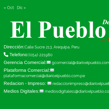
« Oct
Dic »
Dirección:
Calle Sucre 213, Arequipa, Peru
Telefono:
(054) 221980
Gerencia Comercial:
gcomercial@diarioelpueblo.co
Plataforma Comercial:
plataformacomercial@diarioelpueblo.com.pe
Redacion - Impreso:
redaccionimpreso@diarioelpue
Medios Digitales:
mediosdigitales1@diarioelpueblo.c