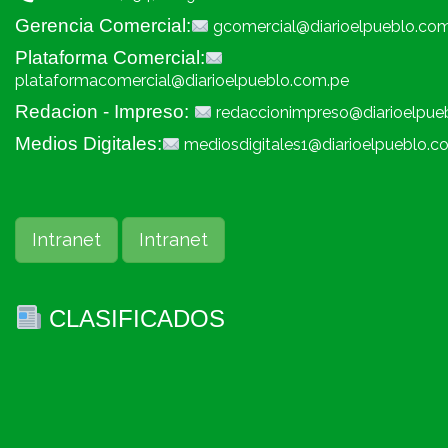
Gerencia Comercial:
gcomercial@diarioelpueblo.co
Plataforma Comercial:
plataformacomercial@diarioelpueblo.com.pe
Redacion - Impreso:
redaccionimpreso@diarioelpue
Medios Digitales:
mediosdigitales1@diarioelpueblo.c
Intranet
Intranet
CLASIFICADOS