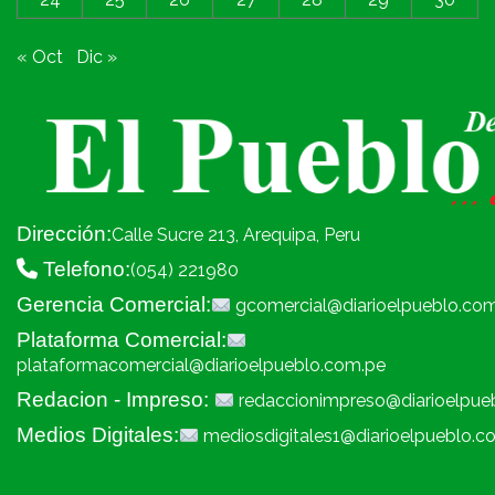
« Oct
Dic »
Dirección:
Calle Sucre 213, Arequipa, Peru
Telefono:
(054) 221980
Gerencia Comercial:
gcomercial@diarioelpueblo.co
Plataforma Comercial:
plataformacomercial@diarioelpueblo.com.pe
Redacion - Impreso:
redaccionimpreso@diarioelpue
Medios Digitales:
mediosdigitales1@diarioelpueblo.c