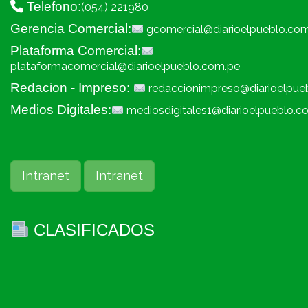
Telefono:
(054) 221980
Gerencia Comercial:
gcomercial@diarioelpueblo.co
Plataforma Comercial:
plataformacomercial@diarioelpueblo.com.pe
Redacion - Impreso:
redaccionimpreso@diarioelpue
Medios Digitales:
mediosdigitales1@diarioelpueblo.c
Intranet
Intranet
CLASIFICADOS