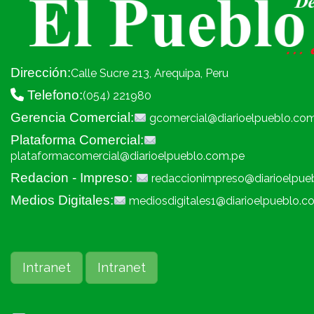
Dirección:
Calle Sucre 213, Arequipa, Peru
Telefono:
(054) 221980
Gerencia Comercial:
gcomercial@diarioelpueblo.co
Plataforma Comercial:
plataformacomercial@diarioelpueblo.com.pe
Redacion - Impreso:
redaccionimpreso@diarioelpue
Medios Digitales:
mediosdigitales1@diarioelpueblo.c
Intranet
Intranet