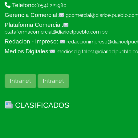
Telefono:
(054) 221980
Gerencia Comercial:
gcomercial@diarioelpueblo.co
Plataforma Comercial:
plataformacomercial@diarioelpueblo.com.pe
Redacion - Impreso:
redaccionimpreso@diarioelpue
Medios Digitales:
mediosdigitales1@diarioelpueblo.c
Intranet
Intranet
CLASIFICADOS