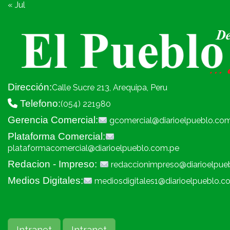
« Jul
Dirección:
Calle Sucre 213, Arequipa, Peru
Telefono:
(054) 221980
Gerencia Comercial:
gcomercial@diarioelpueblo.co
Plataforma Comercial:
plataformacomercial@diarioelpueblo.com.pe
Redacion - Impreso:
redaccionimpreso@diarioelpue
Medios Digitales:
mediosdigitales1@diarioelpueblo.c
Intranet
Intranet