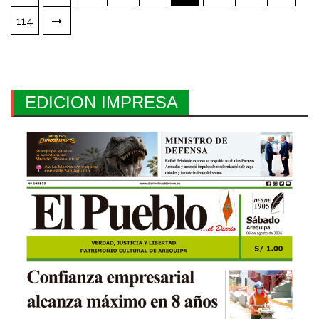
de
114
entradas
EDICION IMPRESA