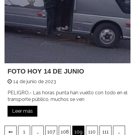
FOTO HOY 14 DE JUNIO
14 de junio de 2023
PELIGRO.- Las horas punta han vuelto con todo en el
transporte público, muchos se ven
Leer más
Paginación
1
…
107
108
109
110
111
…