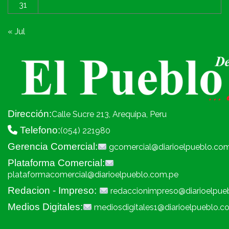
31
« Jul
Dirección:
Calle Sucre 213, Arequipa, Peru
Telefono:
(054) 221980
Gerencia Comercial:
gcomercial@diarioelpueblo.co
Plataforma Comercial:
plataformacomercial@diarioelpueblo.com.pe
Redacion - Impreso:
redaccionimpreso@diarioelpue
Medios Digitales:
mediosdigitales1@diarioelpueblo.c