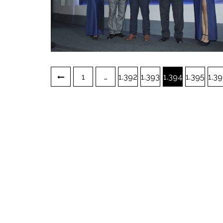
Paginación
1
…
1.392
1.393
1.394
1.395
1.3
de
entradas