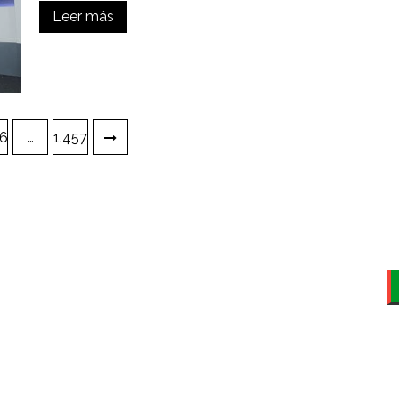
Leer más
96
…
1.457