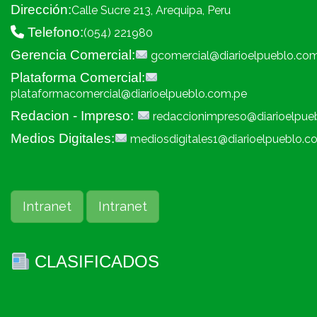
Dirección:
Calle Sucre 213, Arequipa, Peru
Telefono:
(054) 221980
Gerencia Comercial:
gcomercial@diarioelpueblo.co
Plataforma Comercial:
plataformacomercial@diarioelpueblo.com.pe
Redacion - Impreso:
redaccionimpreso@diarioelpue
Medios Digitales:
mediosdigitales1@diarioelpueblo.c
Intranet
Intranet
CLASIFICADOS