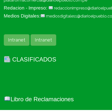
plataformacomercial@diarioelpueblo.com.pe
Redacion - Impreso:
redaccionimpreso@diarioelpue
Medios Digitales:
mediosdigitales1@diarioelpueblo.c
Intranet
Intranet
CLASIFICADOS
Libro de Reclamaciones