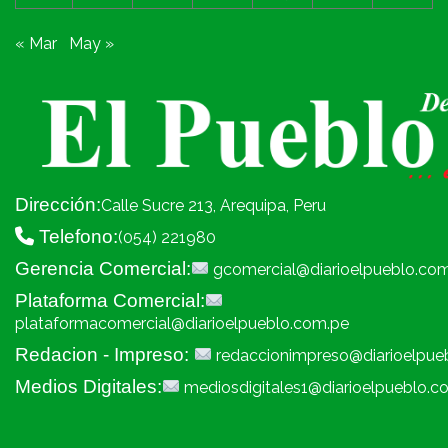
« Mar
May »
Dirección:
Calle Sucre 213, Arequipa, Peru
Telefono:
(054) 221980
Gerencia Comercial:
gcomercial@diarioelpueblo.co
Plataforma Comercial:
plataformacomercial@diarioelpueblo.com.pe
Redacion - Impreso:
redaccionimpreso@diarioelpue
Medios Digitales:
mediosdigitales1@diarioelpueblo.c