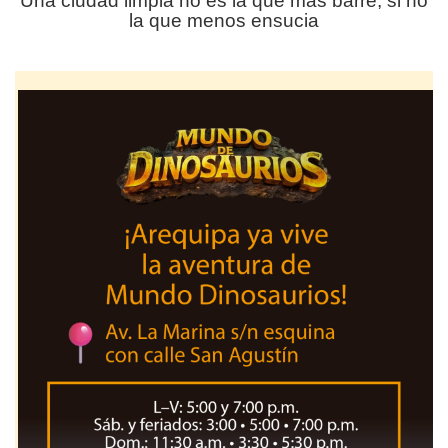
Una ciudad limpia no es la que más barre, si no
la que menos ensucia