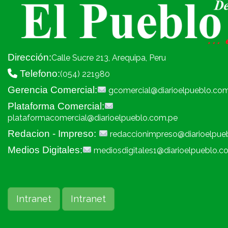
Dirección:
Calle Sucre 213, Arequipa, Peru
Telefono:
(054) 221980
Gerencia Comercial:
gcomercial@diarioelpueblo.co
Plataforma Comercial:
plataformacomercial@diarioelpueblo.com.pe
Redacion - Impreso:
redaccionimpreso@diarioelpue
Medios Digitales:
mediosdigitales1@diarioelpueblo.c
Intranet
Intranet