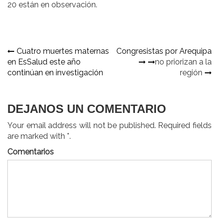
20 están en observación.
Navegación
Cuatro muertes maternas
Congresistas por Arequipa
en EsSalud este año
no priorizan a la
de
continúan en investigación
región
entradas
DEJANOS UN COMENTARIO
Your email address will not be published. Required fields
are marked with *.
Comentarios