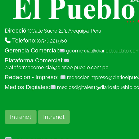
Dirección:
Calle Sucre 213, Arequipa, Peru
Telefono:
(054) 221980
Gerencia Comercial:
gcomercial@diarioelpueblo.co
Plataforma Comercial:
plataformacomercial@diarioelpueblo.com.pe
Redacion - Impreso:
redaccionimpreso@diarioelpue
Medios Digitales:
mediosdigitales1@diarioelpueblo.c
Intranet
Intranet