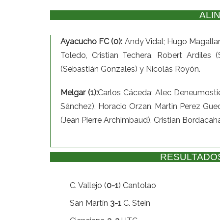
ALI
Ayacucho FC (0):
Andy Vidal; Hugo Magallane
Toledo, Cristian Techera, Robert Ardiles 
(Sebastián Gonzales) y Nicolás Royón.
Melgar (1):
Carlos Cáceda; Alec Deneumostier
Sánchez), Horacio Orzan, Martin Perez Gue
(Jean Pierre Archimbaud), Cristian Bordacaha
RESULTADOS –
C. Vallejo (
0-1
) Cantolao
San Martín
3-1
C. Stein