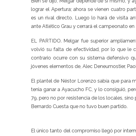
Bien se dijo, Melgar depende de sí mismo, y ay
lograr el Apertura; ahora se vienen cuatro part
es un rival directo. Luego lo hará de visita 
ante Atlético Grau y cerrará el campeonato en 
EL PARTIDO. Melgar fue superior ampliamente
volvió su falta de efectividad, por lo que l
contrario ocurre con su sistema defensivo q
jóvenes elementos de, Alec Deneumostier, Pao
El plantel de Néstor Lorenzo sabía que para ma
tenia ganar a Ayacucho FC, y lo consiguió, per
79, pero no por resistencia de los locales, sin
Bernardo Cuesta que no tuvo buen partido.
El único tanto del compromiso llegó por interm