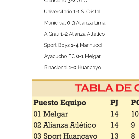
Cienciano
3-2
UTC
Universitario
1-1
S. Cristal
Municipal
0-3
Alianza Lima
A.Grau
1-2
Alianza Atlético
Sport Boys
1-4
Mannucci
Ayacucho FC
0-1
Melgar
Binacional
1-0
Huancayo