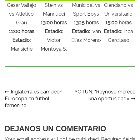
César Vallejo
Stein vs
Municipal vs
Cienciano vs
vs Atlético
Mannucci
Sport Boys
Universitario
Grau
13:00 horas
13:15 horas
15:00 horas
11:00 horas
Estadio:
Estadio:
Iván
Estadio:
Inca
Estadio:
Víctor
Elías Moreno
Garcilaso
Mansiche
Montoya S.
Navegación
Inglaterra es campeón
YOTÚN: “Reynoso merece
Eurocopa en fútbol
una oportunidad»
de
femenino
entradas
DEJANOS UN COMENTARIO
Your email address will not be published. Required fields