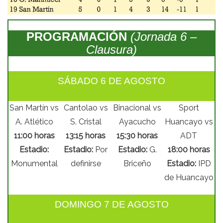
PROGRAMACIÓN
(Jornada 6 –
Clausura)
SÁBADO 6 DE AGOSTO
San Martín vs
Cantolao vs
Binacional vs
Sport
A. Atlético
S. Cristal
Ayacucho
Huancayo vs
11:00 horas
13:15 horas
15:30 horas
ADT
Estadio:
Estadio:
Por
Estadio:
G.
18:00 horas
Monumental
definirse
Briceño
Estadio:
IPD
de Huancayo
DOMINGO 7 DE AGOSTO