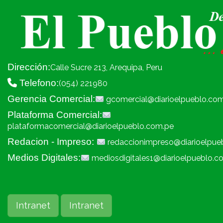
Dirección:
Calle Sucre 213, Arequipa, Peru
Telefono:
(054) 221980
Gerencia Comercial:
gcomercial@diarioelpueblo.co
Plataforma Comercial:
plataformacomercial@diarioelpueblo.com.pe
Redacion - Impreso:
redaccionimpreso@diarioelpue
Medios Digitales:
mediosdigitales1@diarioelpueblo.c
Intranet
Intranet