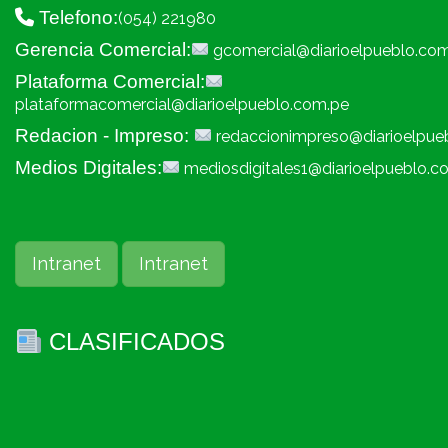
Telefono:
(054) 221980
Gerencia Comercial:
gcomercial@diarioelpueblo.co
Plataforma Comercial:
plataformacomercial@diarioelpueblo.com.pe
Redacion - Impreso:
redaccionimpreso@diarioelpue
Medios Digitales:
mediosdigitales1@diarioelpueblo.c
Intranet
Intranet
CLASIFICADOS