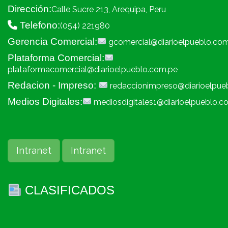
Dirección:
Calle Sucre 213, Arequipa, Peru
Telefono:
(054) 221980
Gerencia Comercial:
gcomercial@diarioelpueblo.co
Plataforma Comercial:
plataformacomercial@diarioelpueblo.com.pe
Redacion - Impreso:
redaccionimpreso@diarioelpue
Medios Digitales:
mediosdigitales1@diarioelpueblo.c
Intranet
Intranet
CLASIFICADOS