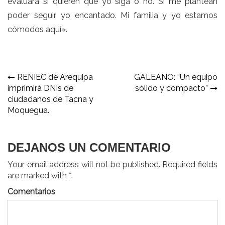
evaluará si quieren que yo siga o no. Si me plantean
poder seguir, yo encantado. Mi familia y yo estamos
cómodos aquí».
Navegación
RENIEC de Arequipa
GALEANO: “Un equipo
imprimirá DNIs de
sólido y compacto”
de
ciudadanos de Tacna y
entradas
Moquegua.
DEJANOS UN COMENTARIO
Your email address will not be published. Required fields
are marked with *.
Comentarios