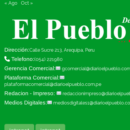
« Ago
Oct »
Dirección:
Calle Sucre 213, Arequipa, Peru
Telefono:
(054) 221980
Gerencia Comercial:
gcomercial@diarioelpueblo.co
Plataforma Comercial:
plataformacomercial@diarioelpueblo.com.pe
Redacion - Impreso:
redaccionimpreso@diarioelpue
Medios Digitales:
mediosdigitales1@diarioelpueblo.c