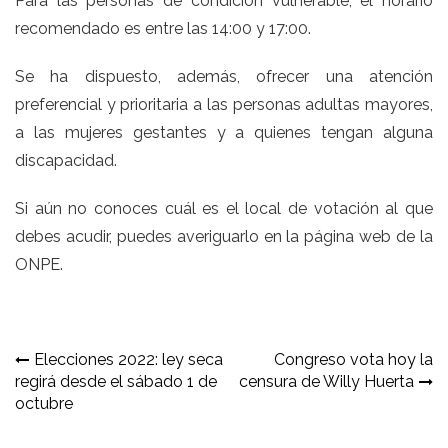
Para las personas de condición vulnerable, el horario
recomendado es entre las 14:00 y 17:00.
Se ha dispuesto, además, ofrecer una atención
preferencial y prioritaria a las personas adultas mayores,
a las mujeres gestantes y a quienes tengan alguna
discapacidad.
Si aún no conoces cuál es el local de votación al que
debes acudir, puedes averiguarlo en la página web de la
ONPE.
Navegación
Elecciones 2022: ley seca
Congreso vota hoy la
regirá desde el sábado 1 de
censura de Willy Huerta
de
octubre
entradas