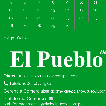
5
6
7
8
9
10
11
12
13
14
15
16
17
18
19
20
21
22
23
24
25
26
27
28
29
30
« Ago
Oct »
Dirección:
Calle Sucre 213, Arequipa, Peru
Telefono:
(054) 221980
Gerencia Comercial:
gcomercial@diarioelpueblo.co
Plataforma Comercial:
plataformacomercial@diarioelpueblo.com.pe