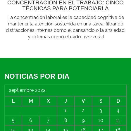
CONCENTRACIÓN EN EL TRABAJO: CINCO
TÉCNICAS PARA POTENCIARLA
La concentración laboral es la capacidad cognitiva de
mantener la atención sostenida en una tarea, filtrando
distracciones internas como el cansancio o la ansiedad,
y externas como el ruido...
(ver más)
NOTICIAS POR DIA
septiembre 2022
L
M
X
J
V
S
D
1
2
3
4
5
6
7
8
9
10
11
12
13
14
15
16
17
18