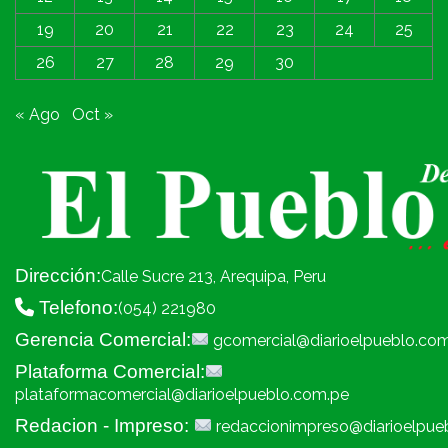
19
20
21
22
23
24
25
26
27
28
29
30
« Ago
Oct »
Dirección:
Calle Sucre 213, Arequipa, Peru
Telefono:
(054) 221980
Gerencia Comercial:
gcomercial@diarioelpueblo.co
Plataforma Comercial:
plataformacomercial@diarioelpueblo.com.pe
Redacion - Impreso:
redaccionimpreso@diarioelpue