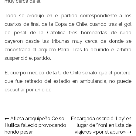
muy cerca de él.
Todo se produjo en el partido correspondiente a los
cuartos de final de la Copa de Chile, cuando tras el gol
de penal de la Católica tres bombardas de ruido
cayeron desde las tribunas muy cerca de donde se
encontraba el arquero Parra. Tras lo ocurrido el árbitro
suspendió el partido.
El cuerpo médico de la U de Chile señaló que el portero,
que fue retirado del estadio en ambulancia, no puede
escuchar por un oído.
Navegación
Atleta arequipeño Celso
Encargada escribió ‘Lay’ en
Huillca falleció provocando
lugar de ‘Yoni’ en lista de
de
hondo pesar
viajeros «por el apuro»