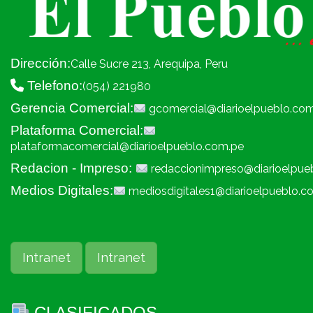
Dirección:
Calle Sucre 213, Arequipa, Peru
Telefono:
(054) 221980
Gerencia Comercial:
gcomercial@diarioelpueblo.co
Plataforma Comercial:
plataformacomercial@diarioelpueblo.com.pe
Redacion - Impreso:
redaccionimpreso@diarioelpue
Medios Digitales:
mediosdigitales1@diarioelpueblo.c
Intranet
Intranet
CLASIFICADOS