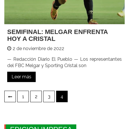
SEMIFINAL: MELGAR ENFRENTA
HOY A CRISTAL
2 de noviembre de 2022
— Redacción Diario El Pueblo — Los representantes
del FBC Melgar y Sporting Cristal son
Leer más
Paginación
1
2
3
4
de
entradas