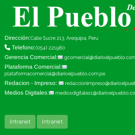
Dirección:
Calle Sucre 213, Arequipa, Peru
Telefono:
(054) 221980
Gerencia Comercial:
gcomercial@diarioelpueblo.co
Plataforma Comercial:
plataformacomercial@diarioelpueblo.com.pe
Redacion - Impreso:
redaccionimpreso@diarioelpue
Medios Digitales:
mediosdigitales1@diarioelpueblo.c
Intranet
Intranet