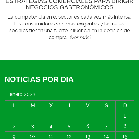
ESTRATEGIAS COMERCIALES PARA DIRIGIR
NEGOCIOS GASTRONÓMICOS
La competencia en el sector es cada vez más intensa,
los consumidores son más exigentes y las redes
sociales tienen una fuerte influencia en la decisión de
compra...
(ver más)
NOTICIAS POR DIA
enero 2023
L
M
X
J
V
S
D
1
2
3
4
5
6
7
8
9
10
11
12
13
14
15