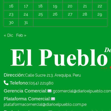
16
17
18
19
20
21
22
23
24
25
26
27
28
29
30
31
« Dic
Feb »
Dirección:
Calle Sucre 213, Arequipa, Peru
Telefono:
(054) 221980
Gerencia Comercial:
gcomercial@diarioelpueblo.co
Plataforma Comercial:
plataformacomercial@diarioelpueblo.com.pe