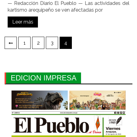
— Redacción Diario El Pueblo — Las actividades del
kartismo arequipeño se ven afectadas por
Leer más
Paginación
1
2
3
4
de
entradas
EDICION IMPRESA