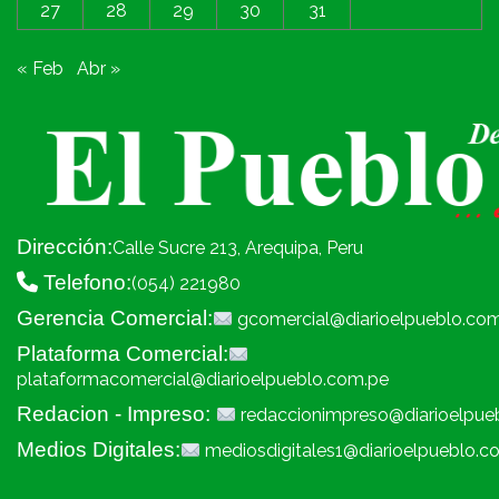
27
28
29
30
31
« Feb
Abr »
Dirección:
Calle Sucre 213, Arequipa, Peru
Telefono:
(054) 221980
Gerencia Comercial:
gcomercial@diarioelpueblo.co
Plataforma Comercial:
plataformacomercial@diarioelpueblo.com.pe
Redacion - Impreso:
redaccionimpreso@diarioelpue
Medios Digitales:
mediosdigitales1@diarioelpueblo.c