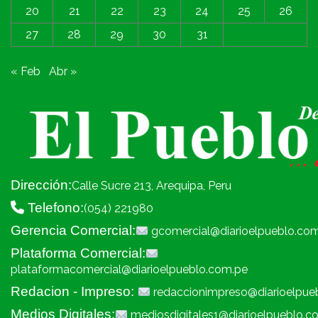
20
21
22
23
24
25
26
27
28
29
30
31
« Feb
Abr »
Dirección:
Calle Sucre 213, Arequipa, Peru
Telefono:
(054) 221980
Gerencia Comercial:
gcomercial@diarioelpueblo.co
Plataforma Comercial:
plataformacomercial@diarioelpueblo.com.pe
Redacion - Impreso:
redaccionimpreso@diarioelpue
Medios Digitales:
mediosdigitales1@diarioelpueblo.c