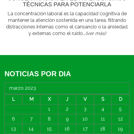
TÉCNICAS PARA POTENCIARLA
La concentración laboral es la capacidad cognitiva de
mantener la atención sostenida en una tarea, filtrando
distracciones internas como el cansancio o la ansiedad,
y externas como el ruido...
(ver más)
NOTICIAS POR DIA
marzo 2023
L
M
X
J
V
S
D
1
2
3
4
5
6
7
8
9
10
11
12
13
14
15
16
17
18
19