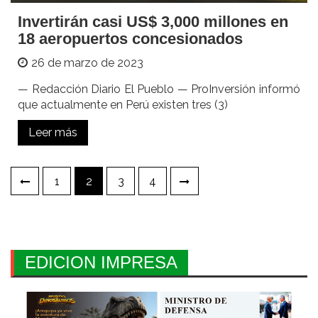
Invertirán casi US$ 3,000 millones en
18 aeropuertos concesionados
26 de marzo de 2023
— Redacción Diario El Pueblo — ProInversión informó
que actualmente en Perú existen tres (3)
Leer más
Paginación
1
2
3
4
de
entradas
EDICION IMPRESA