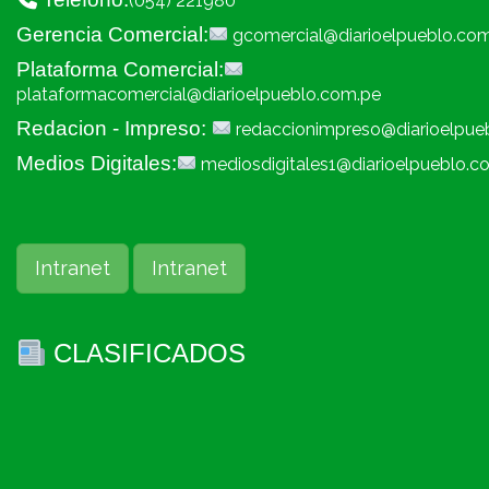
(054) 221980
Gerencia Comercial:
gcomercial@diarioelpueblo.co
Plataforma Comercial:
plataformacomercial@diarioelpueblo.com.pe
Redacion - Impreso:
redaccionimpreso@diarioelpue
Medios Digitales:
mediosdigitales1@diarioelpueblo.c
Intranet
Intranet
CLASIFICADOS