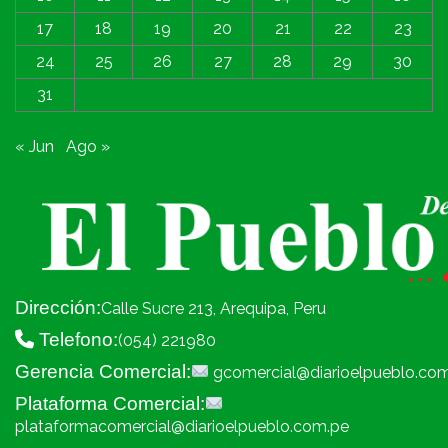
17
18
19
20
21
22
23
24
25
26
27
28
29
30
31
« Jun
Ago »
Dirección:
Calle Sucre 213, Arequipa, Peru
Telefono:
(054) 221980
Gerencia Comercial:
gcomercial@diarioelpueblo.co
Plataforma Comercial:
plataformacomercial@diarioelpueblo.com.pe