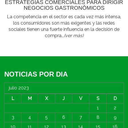
ESTRATEGIAS COMERCIALES PARA DIRIGIR
NEGOCIOS GASTRONÓMICOS
La competencia en el sector es cada vez más intensa,
los consumidores son más exigentes y las redes
sociales tienen una fuerte influencia en la decisión de
compra...
(ver más)
NOTICIAS POR DIA
julio 2023
L
M
X
J
V
S
D
1
2
3
4
5
6
7
8
9
10
11
12
13
14
15
16