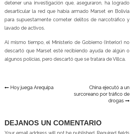
detener una investigación que, aseguraron, ha logrado
desarticular la red que había armado Marset en Bolivia
para supuestamente cometer delitos de narcotráfico y
lavado de activos.
Al mismo tiempo, el Ministerio de Gobierno (Interior) no
descartó que Marset esté recibiendo ayuda de algún o
algunos policías, pero descartó que se tratara de Villca.
Navegación
Hoy juega Arequipa
China ejecutó a un
surcoreano por tráfico de
de
drogas
entradas
DEJANOS UN COMENTARIO
Your email address will not be published. Required fields