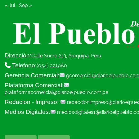
« Jul
Sep »
Dirección:
Calle Sucre 213, Arequipa, Peru
Telefono:
(054) 221980
Gerencia Comercial:
gcomercial@diarioelpueblo.co
Plataforma Comercial:
plataformacomercial@diarioelpueblo.com.pe
Redacion - Impreso:
redaccionimpreso@diarioelpue
Medios Digitales:
mediosdigitales1@diarioelpueblo.c